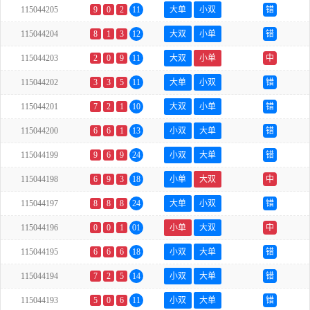
115044205
9
0
2
11
大单
小双
错
115044204
8
1
3
12
大双
小单
错
115044203
2
0
9
11
大双
小单
中
115044202
3
3
5
11
大单
小双
错
115044201
7
2
1
10
大双
小单
错
115044200
6
6
1
13
小双
大单
错
115044199
9
6
9
24
小双
大单
错
115044198
6
9
3
18
小单
大双
中
115044197
8
8
8
24
大单
小双
错
115044196
0
0
1
01
小单
大双
中
115044195
6
6
6
18
小双
大单
错
115044194
7
2
5
14
小双
大单
错
115044193
5
0
6
11
小双
大单
错