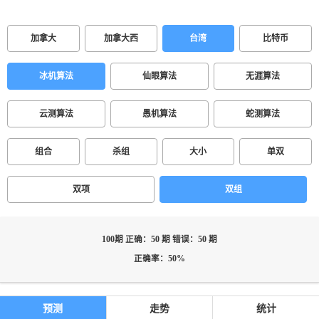
加拿大
加拿大西
台湾
比特币
冰机算法
仙眼算法
无涯算法
云测算法
愚机算法
蛇测算法
组合
杀组
大小
单双
双项
双组
100期 正确：50 期 错误：50 期
正确率：50%
预测
走势
统计