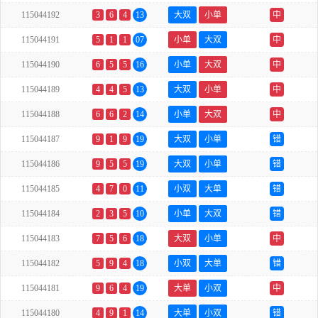
115044192
3
6
4
13
大双
小单
中
115044191
5
1
1
07
小单
大双
中
115044190
6
5
5
16
小单
大双
中
115044189
4
4
5
13
大双
小单
中
115044188
6
6
2
14
小单
大双
中
115044187
9
1
9
19
大双
小单
错
115044186
9
5
5
19
大双
小单
错
115044185
4
7
0
11
小双
大单
错
115044184
2
3
5
10
小单
大双
错
115044183
7
5
6
18
大双
小单
中
115044182
5
9
4
18
小双
大单
错
115044181
9
6
4
19
大单
小双
中
115044180
4
9
1
14
大单
小双
错