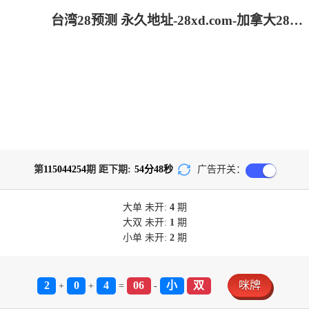
台湾28预测 永久地址-28xd.com-加拿大28-加拿大开奖,预测网,28预测,28分析,28结果,加拿大28开奖预测,加拿大28开奖预知
第
115044254
期 距下期:
54
分
48
秒
广告开关：
大单
未开:
4
期
大双
未开:
1
期
小单
未开:
2
期
2
0
4
06
小
双
咪牌
+
+
=
-