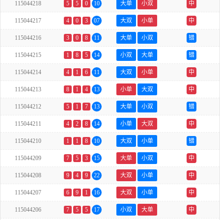
115044218
5
5
0
10
大单
小双
中
115044217
4
0
3
07
大双
小单
中
115044216
3
0
8
11
大单
小双
错
115044215
1
8
5
14
小双
大单
错
115044214
4
1
6
11
大双
小单
中
115044213
8
1
4
13
小单
大双
中
115044212
5
1
7
13
大单
小双
错
115044211
4
2
8
14
小单
大双
中
115044210
1
1
8
10
大双
小单
错
115044209
7
5
3
15
大单
小双
中
115044208
9
4
9
22
大双
小单
中
115044207
6
9
1
16
大双
小单
中
115044206
7
5
5
17
小双
大单
中