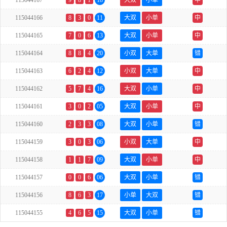
115044167
9
8
1
18
大双
小单
中
115044166
8
3
0
11
大双
小单
中
115044165
7
0
6
13
大双
小单
中
115044164
8
8
4
20
小双
大单
错
115044163
6
2
4
12
小双
大单
中
115044162
5
7
4
16
大双
小单
中
115044161
3
0
2
05
大双
小单
中
115044160
2
3
3
08
大双
小单
错
115044159
3
0
3
06
小双
大单
中
115044158
1
1
7
09
大双
小单
中
115044157
0
0
6
06
大双
小单
错
115044156
8
6
3
17
小单
大双
错
115044155
4
6
5
15
大双
小单
错