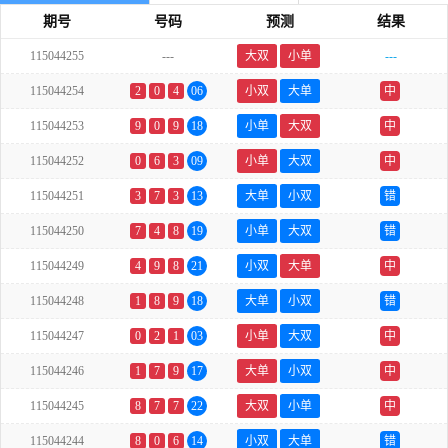
期号
号码
预测
结果
115044255
---
大双
小单
---
115044254
2
0
4
06
小双
大单
中
115044253
9
0
9
18
小单
大双
中
115044252
0
6
3
09
小单
大双
中
115044251
3
7
3
13
大单
小双
错
115044250
7
4
8
19
小单
大双
错
115044249
4
9
8
21
小双
大单
中
115044248
1
8
9
18
大单
小双
错
115044247
0
2
1
03
小单
大双
中
115044246
1
7
9
17
大单
小双
中
115044245
8
7
7
22
大双
小单
中
115044244
8
0
6
14
小双
大单
错