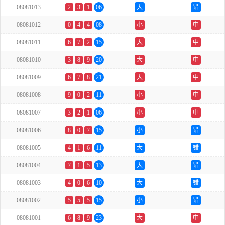
08081013
2
3
1
06
大
错
08081012
0
4
4
08
小
中
08081011
6
7
2
15
大
中
08081010
3
8
9
20
大
中
08081009
6
7
8
21
大
中
08081008
9
0
2
11
小
中
08081007
3
2
1
06
小
中
08081006
8
0
7
15
小
错
08081005
4
1
6
11
大
错
08081004
7
1
5
13
大
错
08081003
4
0
6
10
大
错
08081002
5
5
5
15
小
错
08081001
6
8
9
23
大
中