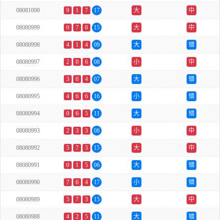
08081000
9
1
7
17
大
中
08080999
0
7
8
15
大
中
08080998
4
1
4
09
大
错
08080997
2
0
6
08
小
中
08080996
3
0
4
07
大
错
08080995
4
6
6
16
小
错
08080994
0
6
5
11
大
错
08080993
2
3
3
08
小
中
08080992
5
7
3
15
大
中
08080991
0
1
5
06
大
错
08080990
7
6
4
17
小
错
08080989
5
7
3
15
大
中
08080988
4
2
5
11
大
错