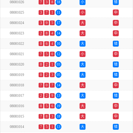
08081026
7
3
8
18
小
错
08081025
3
7
1
11
小
中
08081024
3
9
5
17
大
中
08081023
2
8
4
14
大
中
08081022
0
6
4
10
大
错
08081021
7
5
0
12
小
中
08081020
0
2
1
03
大
错
08081019
0
2
3
05
大
错
08081018
7
0
7
14
大
中
08081017
2
2
9
13
大
错
08081016
8
5
6
19
大
中
08081015
7
8
3
18
大
中
08081014
7
5
1
13
大
错