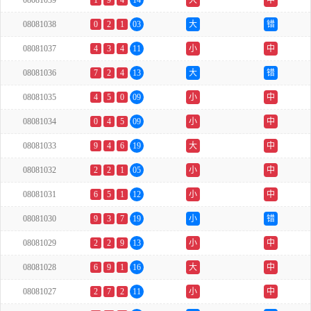
08081039
1
9
4
14
大
中
08081038
0
2
1
03
大
错
08081037
4
3
4
11
小
中
08081036
7
2
4
13
大
错
08081035
4
5
0
09
小
中
08081034
0
4
5
09
小
中
08081033
9
4
6
19
大
中
08081032
2
2
1
05
小
中
08081031
6
5
1
12
小
中
08081030
9
3
7
19
小
错
08081029
2
2
9
13
小
中
08081028
6
9
1
16
大
中
08081027
2
7
2
11
小
中