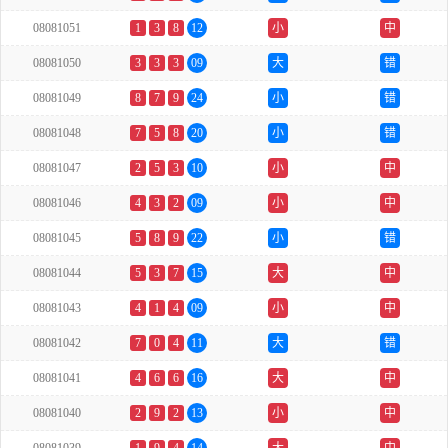
08081051
1
3
8
12
小
中
08081050
3
3
3
09
大
错
08081049
8
7
9
24
小
错
08081048
7
5
8
20
小
错
08081047
2
5
3
10
小
中
08081046
4
3
2
09
小
中
08081045
5
8
9
22
小
错
08081044
5
3
7
15
大
中
08081043
4
1
4
09
小
中
08081042
7
0
4
11
大
错
08081041
4
6
6
16
大
中
08081040
2
9
2
13
小
中