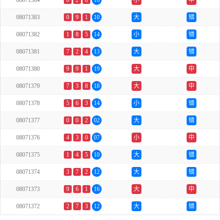
08071384
0
2
8
10
小
中
08071383
0
9
1
10
大
错
08071382
1
8
5
14
小
错
08071381
7
2
4
13
大
错
08071380
9
9
1
19
大
中
08071379
7
3
8
18
大
中
08071378
5
6
3
14
小
错
08071377
0
0
2
02
大
错
08071376
4
3
0
07
小
中
08071375
1
4
5
10
大
错
08071374
3
7
2
12
大
错
08071373
9
6
1
16
大
中
08071372
2
7
3
12
大
错