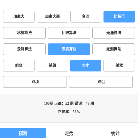
加拿大
加拿大西
台湾
比特币
冰机算法
仙眼算法
无涯算法
云测算法
愚机算法
蛇测算法
组合
杀组
大小
单双
双项
双组
100期 正确：52 期 错误：48 期
正确率：52%
预测
走势
统计