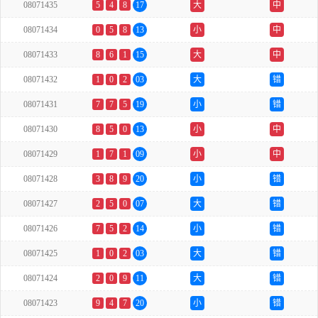
08071435
5
4
8
17
大
中
08071434
0
5
8
13
小
中
08071433
8
6
1
15
大
中
08071432
1
0
2
03
大
错
08071431
7
7
5
19
小
错
08071430
8
5
0
13
小
中
08071429
1
7
1
09
小
中
08071428
3
8
9
20
小
错
08071427
2
5
0
07
大
错
08071426
7
5
2
14
小
错
08071425
1
0
2
03
大
错
08071424
2
0
9
11
大
错
08071423
9
4
7
20
小
错