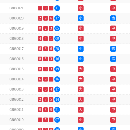
08080021
1
9
1
11
小
中
08080020
2
9
6
17
小
错
08080019
0
2
3
05
小
中
08080018
4
4
1
09
小
中
08080017
6
8
6
20
小
错
08080016
8
5
3
16
小
错
08080015
8
8
3
19
大
中
08080014
6
9
1
16
大
中
08080013
7
6
4
17
大
中
08080012
2
7
5
14
大
中
08080011
9
3
9
21
大
中
08080010
1
5
1
07
小
中