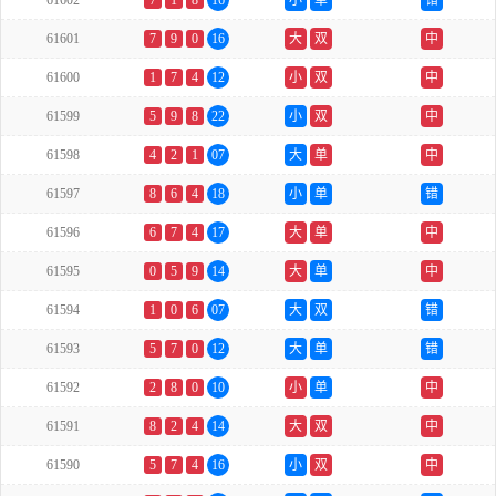
61602
7
1
8
16
小
单
错
61601
7
9
0
16
大
双
中
61600
1
7
4
12
小
双
中
61599
5
9
8
22
小
双
中
61598
4
2
1
07
大
单
中
61597
8
6
4
18
小
单
错
61596
6
7
4
17
大
单
中
61595
0
5
9
14
大
单
中
61594
1
0
6
07
大
双
错
61593
5
7
0
12
大
单
错
61592
2
8
0
10
小
单
中
61591
8
2
4
14
大
双
中
61590
5
7
4
16
小
双
中