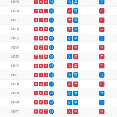
61589
2
0
6
08
大
单
错
61588
2
6
1
09
小
双
中
61587
4
7
4
15
大
双
中
61586
8
4
9
21
大
双
中
61585
3
9
6
18
小
单
错
61584
9
2
0
11
小
单
中
61583
7
2
0
09
大
单
中
61582
0
6
9
15
大
单
中
61581
0
2
3
05
大
双
错
61580
0
4
3
07
小
单
中
61579
5
6
9
20
小
单
错
61578
9
8
3
20
小
单
错
61577
6
6
7
19
大
单
中