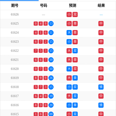
期号
号码
预测
结果
61626
---
小
双
---
61625
0
4
9
13
小
单
中
61624
4
1
6
11
大
单
中
61623
6
7
2
15
小
单
中
61622
7
5
3
15
大
双
中
61621
6
6
7
19
大
单
中
61620
0
7
3
10
大
双
中
61619
8
9
9
26
大
单
中
61618
5
7
3
15
小
双
错
61617
6
4
9
19
大
双
中
61616
8
3
9
20
小
单
错
61615
1
6
2
09
小
双
中