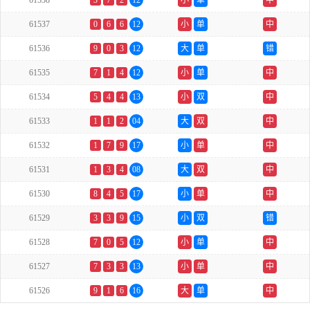
61538
3
7
2
12
小
单
中
61537
0
6
6
12
小
单
中
61536
9
0
3
12
大
单
错
61535
7
1
4
12
小
单
中
61534
5
4
4
13
小
双
中
61533
1
1
2
04
大
双
中
61532
1
7
9
17
小
单
中
61531
1
3
4
08
大
双
中
61530
8
4
5
17
小
单
中
61529
3
3
9
15
小
双
错
61528
7
0
5
12
小
单
中
61527
7
3
3
13
小
单
中
61526
9
1
6
16
大
单
中