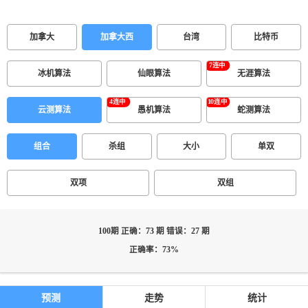
加拿大
加拿大西
台湾
比特币
冰机算法
仙眼算法
无涯算法
云测算法
愚机算法
蛇测算法
组合
杀组
大小
单双
双项
双组
100期 正确：73 期 错误：27 期
正确率：73%
预测
走势
统计