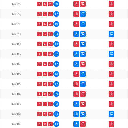
61873
6
8
6
20
大
双
中
61872
8
2
2
12
小
单
中
61871
6
6
4
16
大
单
中
61870
2
3
0
05
大
双
错
61869
2
4
9
15
大
双
中
61868
1
2
4
07
大
双
错
61867
0
4
8
12
大
双
中
61866
7
8
3
18
大
单
中
61865
5
0
7
12
小
单
中
61864
1
0
8
09
小
单
中
61863
5
1
2
08
大
双
中
61862
8
9
6
23
小
双
错
61861
5
0
8
13
大
单
中