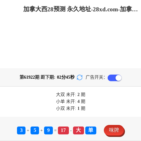
加拿大西28预测 永久地址-28xd.com-加拿大28-加拿大开奖,预测网,28预测,28分析,28结果,加拿大28开奖预测,加拿大28开奖预知
第
61922
期 距下期:
02
分
45
秒
广告开关：
大双
未开:
2
期
小单
未开:
4
期
小双
未开:
1
期
3
5
9
17
大
单
咪牌
+
+
=
-