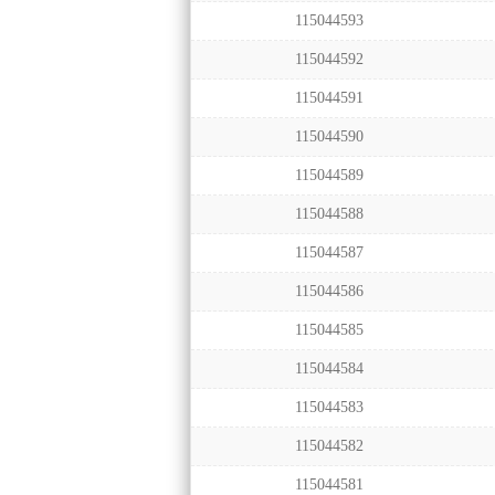
115044593
115044592
115044591
115044590
115044589
115044588
115044587
115044586
115044585
115044584
115044583
115044582
115044581