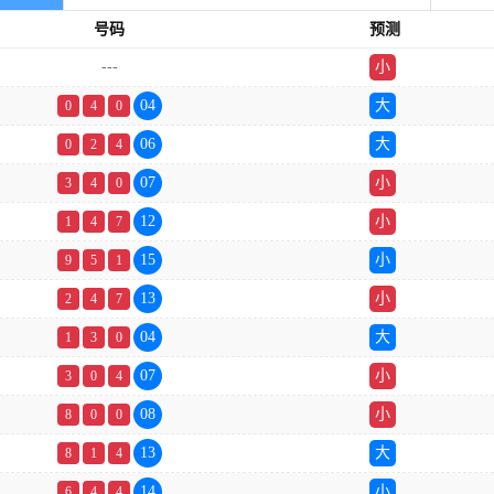
号码
预测
---
小
双
04
大
0
4
0
06
大
0
2
4
07
小
3
4
0
12
小
1
4
7
15
小
9
5
1
13
小
2
4
7
04
大
1
3
0
07
小
3
0
4
08
小
8
0
0
13
大
8
1
4
14
小
6
4
4