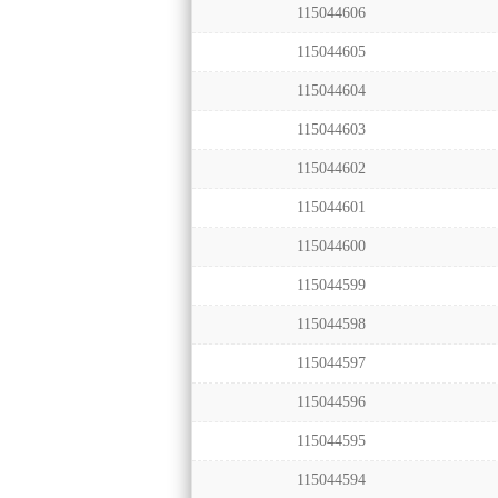
115044606
115044605
115044604
115044603
115044602
115044601
115044600
115044599
115044598
115044597
115044596
115044595
115044594