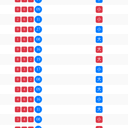
09
小
0
0
9
11
小
2
6
3
27
小
9
9
9
08
大
1
6
1
16
大
9
7
0
19
大
8
9
2
17
小
8
3
6
08
大
0
6
2
09
大
3
4
2
16
小
4
6
6
11
大
7
4
0
08
小
3
4
1