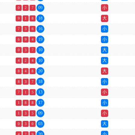
09
小
0
2
7
18
大
9
1
8
16
小
7
3
6
19
小
6
9
4
10
大
0
3
7
10
大
4
2
4
20
大
8
4
8
18
小
8
3
7
13
小
7
1
5
17
小
1
8
8
09
小
1
3
5
03
大
0
3
0
20
小
4
7
9