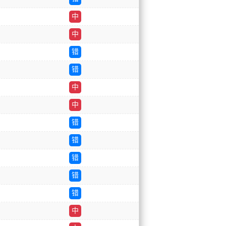
中
中
错
错
中
中
错
错
错
错
错
中