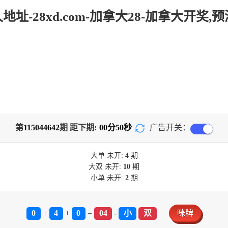
第
115044642
期 距下期:
00
分
49
秒
广告开关：
大单
未开:
4
期
大双
未开:
10
期
小单
未开:
2
期
0
+
4
+
0
=
04
-
小
双
咪牌