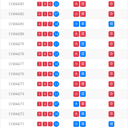
115044283
7
9
6
22
大
双
中
115044282
0
1
6
07
小
单
中
115044281
4
7
7
18
小
单
错
115044280
9
2
3
14
大
双
中
115044279
8
8
1
17
大
双
中
115044278
9
6
6
21
大
双
中
115044277
3
1
6
10
小
双
中
115044276
7
2
9
18
大
单
中
115044275
9
0
4
13
小
单
中
115044274
1
6
4
11
小
双
中
115044273
1
4
2
07
大
单
中
115044272
9
2
9
20
大
单
中
115044271
4
5
7
16
小
单
错