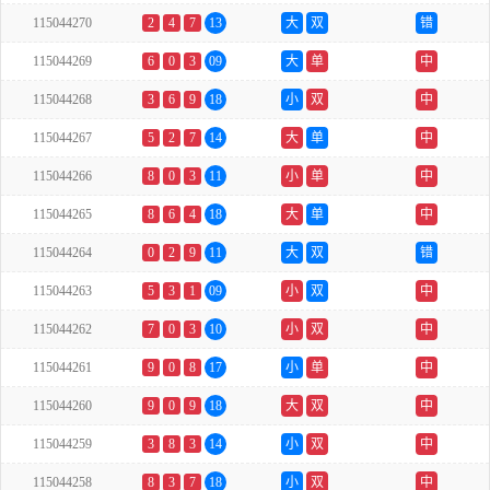
115044270
2
4
7
13
大
双
错
115044269
6
0
3
09
大
单
中
115044268
3
6
9
18
小
双
中
115044267
5
2
7
14
大
单
中
115044266
8
0
3
11
小
单
中
115044265
8
6
4
18
大
单
中
115044264
0
2
9
11
大
双
错
115044263
5
3
1
09
小
双
中
115044262
7
0
3
10
小
双
中
115044261
9
0
8
17
小
单
中
115044260
9
0
9
18
大
双
中
115044259
3
8
3
14
小
双
中
115044258
8
3
7
18
小
双
中