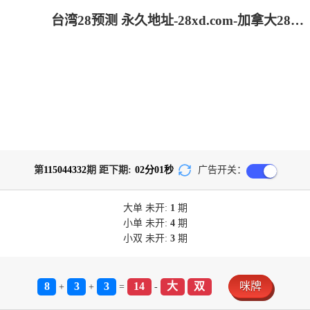
台湾28预测 永久地址-28xd.com-加拿大28-加拿大开奖,预测网,28预测,28分析,28结果,加拿大28开奖预测,加拿大28开奖预知
第
115044332
期 距下期:
02
分
01
秒
广告开关：
大单
未开:
1
期
小单
未开:
4
期
小双
未开:
3
期
8
3
3
14
大
双
咪牌
+
+
=
-