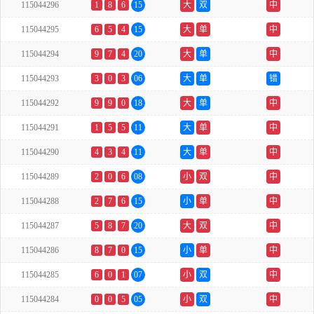
115044296
1
8
6
15
大
双
中
115044295
6
5
4
15
大
单
中
115044294
9
7
4
20
大
单
中
115044293
3
0
3
06
大
单
错
115044292
9
9
0
18
大
单
中
115044291
1
5
5
11
大
单
中
115044290
4
3
4
11
大
单
中
115044289
2
0
6
08
小
双
中
115044288
2
7
6
15
小
单
中
115044287
5
8
7
20
大
双
中
115044286
8
7
0
15
小
单
中
115044285
6
0
1
07
小
双
中
115044284
0
0
5
05
小
双
中