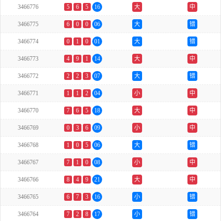
3466776
5
6
5
16
大
中
3466775
6
0
0
06
大
错
3466774
0
1
0
01
大
错
3466773
4
9
1
14
大
中
3466772
2
2
3
07
大
错
3466771
1
1
2
04
小
中
3466770
7
6
5
18
大
中
3466769
0
3
6
09
小
中
3466768
1
0
5
06
大
错
3466767
7
1
0
08
小
中
3466766
8
4
9
21
大
中
3466765
6
7
3
16
小
错
3466764
7
2
8
17
小
错