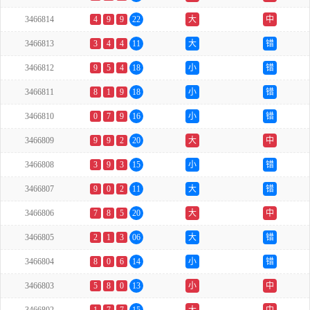
3466814
4
9
9
22
大
中
3466813
3
4
4
11
大
错
3466812
9
5
4
18
小
错
3466811
8
1
9
18
小
错
3466810
0
7
9
16
小
错
3466809
9
9
2
20
大
中
3466808
3
9
3
15
小
错
3466807
9
0
2
11
大
错
3466806
7
8
5
20
大
中
3466805
2
1
3
06
大
错
3466804
8
0
6
14
小
错
3466803
5
8
0
13
小
中