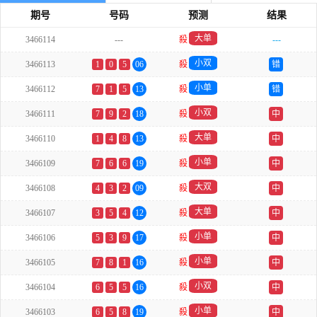
期号
号码
预测
结果
大单
3466114
---
殺
---
小双
3466113
1
0
5
06
殺
错
小单
3466112
7
1
5
13
殺
错
小双
3466111
7
9
2
18
殺
中
大单
3466110
1
4
8
13
殺
中
小单
3466109
7
6
6
19
殺
中
大双
3466108
4
3
2
09
殺
中
大单
3466107
3
5
4
12
殺
中
小单
3466106
5
3
9
17
殺
中
小单
3466105
7
8
1
16
殺
中
小双
3466104
6
5
5
16
殺
中
小单
3466103
6
5
8
19
殺
中