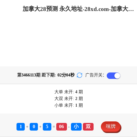
加拿大28预测 永久地址-28xd.com-加拿大28-加拿大开奖,预测网,28预测,28分析,28结果,加拿大28开奖预测,加拿大28开奖预知
第
3466113
期 距下期:
02
分
04
秒
广告开关：
大单
未开:
4
期
大双
未开:
2
期
小单
未开:
1
期
1
0
5
06
小
双
咪牌
+
+
=
-