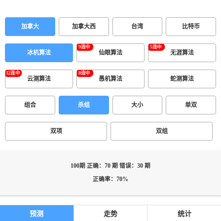
加拿大
加拿大西
台湾
比特币
冰机算法
仙眼算法
无涯算法
云测算法
愚机算法
蛇测算法
组合
杀组
大小
单双
双项
双组
100期 正确：70 期 错误：30 期
正确率：70%
预测
走势
统计