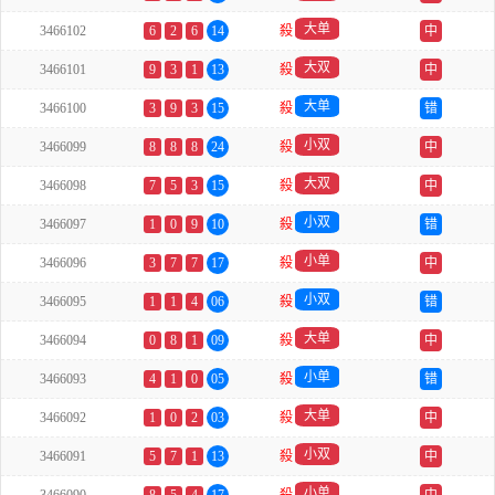
大单
3466102
6
2
6
14
殺
中
大双
3466101
9
3
1
13
殺
中
大单
3466100
3
9
3
15
殺
错
小双
3466099
8
8
8
24
殺
中
大双
3466098
7
5
3
15
殺
中
小双
3466097
1
0
9
10
殺
错
小单
3466096
3
7
7
17
殺
中
小双
3466095
1
1
4
06
殺
错
大单
3466094
0
8
1
09
殺
中
小单
3466093
4
1
0
05
殺
错
大单
3466092
1
0
2
03
殺
中
小双
3466091
5
7
1
13
殺
中
小单