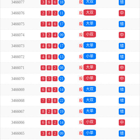
大双
3466077
3
9
6
18
殺
错
大双
3466076
2
7
2
11
殺
中
大单
3466075
7
4
6
17
殺
错
小双
3466074
3
2
4
09
殺
中
大单
3466073
4
9
4
17
殺
错
小单
3466072
4
8
1
13
殺
错
大单
3466071
6
0
2
08
殺
中
小单
3466070
9
5
7
21
殺
中
大双
3466069
6
6
2
14
殺
错
大双
3466068
7
7
8
22
殺
错
大单
3466067
8
2
9
19
殺
错
小双
3466066
6
6
2
14
殺
中
小单
3466065
3
4
2
09
殺
错