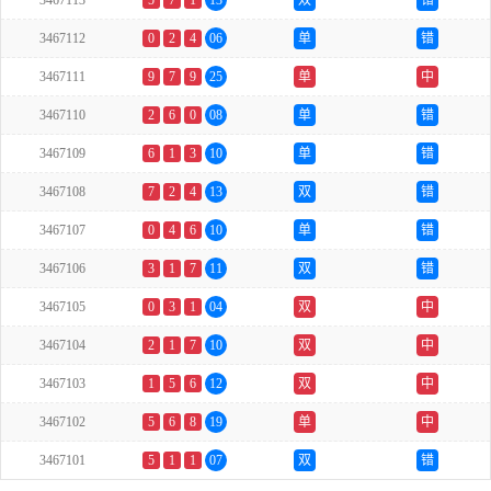
3467113
5
7
1
13
双
错
3467112
0
2
4
06
单
错
3467111
9
7
9
25
单
中
3467110
2
6
0
08
单
错
3467109
6
1
3
10
单
错
3467108
7
2
4
13
双
错
3467107
0
4
6
10
单
错
3467106
3
1
7
11
双
错
3467105
0
3
1
04
双
中
3467104
2
1
7
10
双
中
3467103
1
5
6
12
双
中
3467102
5
6
8
19
单
中
3467101
5
1
1
07
双
错