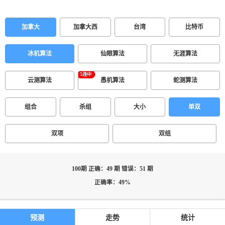
加拿大
加拿大西
台湾
比特币
冰机算法
仙眼算法
无涯算法
云测算法
愚机算法
蛇测算法
组合
杀组
大小
单双
双项
双组
100期 正确：49 期 错误：51 期
正确率：49%
预测
走势
统计