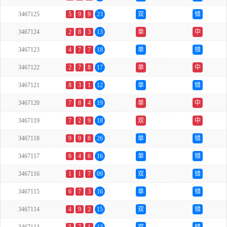
3467125
5
9
9
23
双
错
3467124
2
8
3
13
单
中
3467123
4
7
7
18
单
错
3467122
2
7
8
17
单
中
3467121
8
3
1
12
单
错
3467120
7
8
4
19
单
中
3467119
7
2
9
18
双
中
3467118
9
9
8
26
单
错
3467117
6
4
6
16
单
错
3467116
1
1
7
09
双
错
3467115
6
7
3
16
单
错
3467114
4
9
2
15
双
错