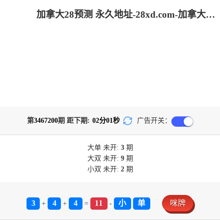
加拿大28预测 永久地址-28xd.com-加拿大28-加拿大开奖,预测网,28预测,28分析,28结果,加拿大28开奖预测,加拿大28开奖预知
第
3467200
期 距下期:
02
分
01
秒
广告开关：
大单
未开:
3
期
大双
未开:
9
期
小双
未开:
2
期
3
4
4
11
小
单
咪牌
+
+
=
-