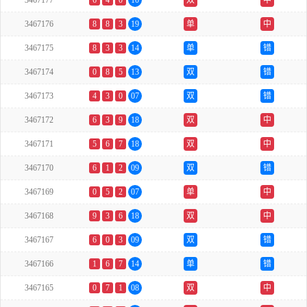
3467177
6
4
0
10
双
中
3467176
8
8
3
19
单
中
3467175
8
3
3
14
单
错
3467174
0
8
5
13
双
错
3467173
4
3
0
07
双
错
3467172
6
3
9
18
双
中
3467171
5
6
7
18
双
中
3467170
6
1
2
09
双
错
3467169
0
5
2
07
单
中
3467168
9
3
6
18
双
中
3467167
6
0
3
09
双
错
3467166
1
6
7
14
单
错
3467165
0
7
1
08
双
中