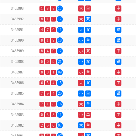
3465993
1
8
8
17
大
单
中
3465992
8
1
8
17
大
双
中
3465991
4
7
0
11
大
双
错
3465990
8
1
9
18
小
单
错
3465989
8
4
0
12
小
双
中
3465988
6
6
9
21
小
双
错
3465987
8
0
1
09
小
单
中
3465986
6
5
4
15
大
双
中
3465985
7
9
4
20
小
单
错
3465984
7
1
8
16
大
单
中
3465983
0
3
8
11
小
单
中
3465982
2
5
0
07
大
单
中