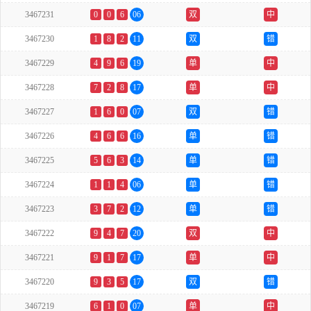
3467231
0
0
6
06
双
中
3467230
1
8
2
11
双
错
3467229
4
9
6
19
单
中
3467228
7
2
8
17
单
中
3467227
1
6
0
07
双
错
3467226
4
6
6
16
单
错
3467225
5
6
3
14
单
错
3467224
1
1
4
06
单
错
3467223
3
7
2
12
单
错
3467222
9
4
7
20
双
中
3467221
9
1
7
17
单
中
3467220
9
3
5
17
双
错
3467219
6
1
0
07
单
中