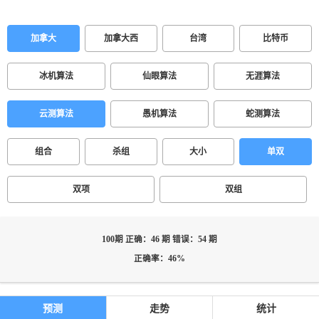
加拿大
加拿大西
台湾
比特币
冰机算法
仙眼算法
无涯算法
云测算法
愚机算法
蛇测算法
组合
杀组
大小
单双
双项
双组
100期 正确：46 期 错误：54 期
正确率：46%
预测
走势
统计