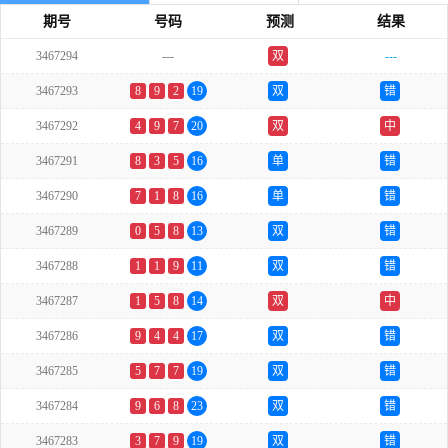
期号
号码
预测
结果
3467294
---
双
---
3467293
8
9
2
19
双
错
3467292
4
9
7
20
双
中
3467291
8
3
5
16
单
错
3467290
7
1
8
16
单
错
3467289
0
5
8
13
双
错
3467288
1
1
9
11
双
错
3467287
1
5
8
14
双
中
3467286
9
4
4
17
双
错
3467285
5
7
7
19
双
错
3467284
9
6
8
23
双
错
3467283
3
7
9
19
双
错