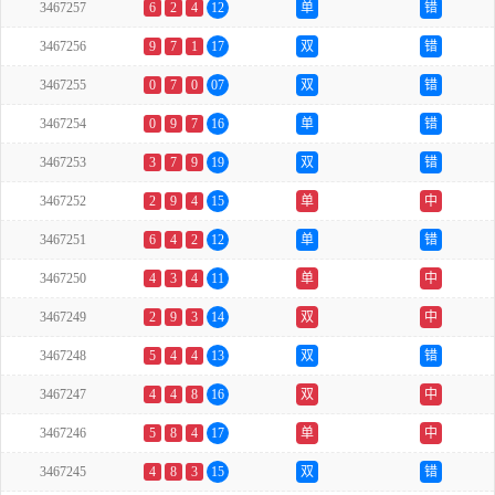
3467257
6
2
4
12
单
错
3467256
9
7
1
17
双
错
3467255
0
7
0
07
双
错
3467254
0
9
7
16
单
错
3467253
3
7
9
19
双
错
3467252
2
9
4
15
单
中
3467251
6
4
2
12
单
错
3467250
4
3
4
11
单
中
3467249
2
9
3
14
双
中
3467248
5
4
4
13
双
错
3467247
4
4
8
16
双
中
3467246
5
8
4
17
单
中
3467245
4
8
3
15
双
错