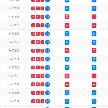
3467270
7
2
3
12
单
错
3467269
7
2
6
15
双
错
3467268
6
5
7
18
双
中
3467267
5
2
6
13
单
中
3467266
3
5
4
12
单
错
3467265
5
8
6
19
双
错
3467264
7
1
6
14
双
中
3467263
4
0
1
05
双
错
3467262
3
4
5
12
单
错
3467261
9
9
1
19
单
中
3467260
9
8
2
19
单
中
3467259
7
2
5
14
单
错
3467258
1
0
7
08
单
错