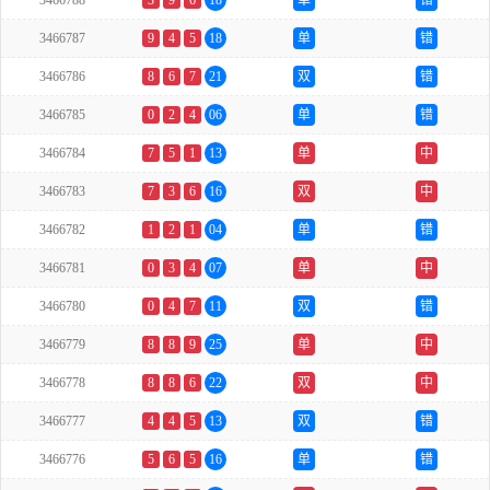
3466788
3
9
6
18
单
错
3466787
9
4
5
18
单
错
3466786
8
6
7
21
双
错
3466785
0
2
4
06
单
错
3466784
7
5
1
13
单
中
3466783
7
3
6
16
双
中
3466782
1
2
1
04
单
错
3466781
0
3
4
07
单
中
3466780
0
4
7
11
双
错
3466779
8
8
9
25
单
中
3466778
8
8
6
22
双
中
3466777
4
4
5
13
双
错
3466776
5
6
5
16
单
错