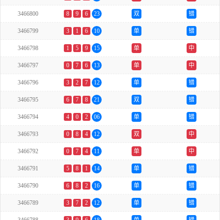
3466800
8
9
6
23
双
错
3466799
3
1
6
10
单
错
3466798
1
5
9
15
单
中
3466797
0
7
6
13
单
中
3466796
3
2
7
12
单
错
3466795
6
7
8
21
双
错
3466794
4
0
2
06
单
错
3466793
0
8
4
12
双
中
3466792
0
7
4
11
单
中
3466791
5
8
1
14
单
错
3466790
6
8
2
16
单
错
3466789
3
7
2
12
单
错