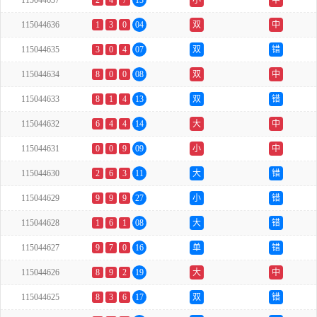
115044637
2
4
7
13
小
中
115044636
1
3
0
04
双
中
115044635
3
0
4
07
双
错
115044634
8
0
0
08
双
中
115044633
8
1
4
13
双
错
115044632
6
4
4
14
大
中
115044631
0
0
9
09
小
中
115044630
2
6
3
11
大
错
115044629
9
9
9
27
小
错
115044628
1
6
1
08
大
错
115044627
9
7
0
16
单
错
115044626
8
9
2
19
大
中
115044625
8
3
6
17
双
错