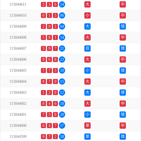
115044611
5
3
6
14
大
中
115044610
0
1
5
06
小
中
115044609
2
0
2
04
大
错
115044608
5
8
1
14
大
中
115044607
5
9
7
21
双
错
115044606
9
6
8
23
大
中
115044605
7
7
5
19
小
错
115044604
8
7
0
15
大
中
115044603
1
2
9
12
大
错
115044602
8
4
6
18
大
中
115044601
7
5
8
20
小
错
115044600
6
4
7
17
单
中
115044599
9
7
2
18
单
错