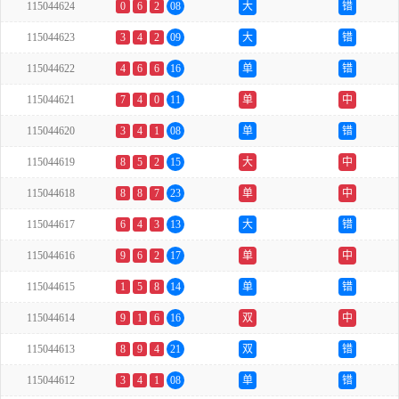
115044624
0
6
2
08
大
错
115044623
3
4
2
09
大
错
115044622
4
6
6
16
单
错
115044621
7
4
0
11
单
中
115044620
3
4
1
08
单
错
115044619
8
5
2
15
大
中
115044618
8
8
7
23
单
中
115044617
6
4
3
13
大
错
115044616
9
6
2
17
单
中
115044615
1
5
8
14
单
错
115044614
9
1
6
16
双
中
115044613
8
9
4
21
双
错
115044612
3
4
1
08
单
错