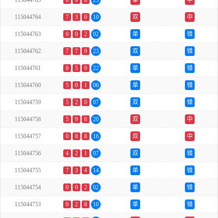
115044765
8
9
8
25
单
中
115044764
7
3
0
10
双
中
115044763
0
0
2
02
单
错
115044762
7
7
9
23
双
错
115044761
8
5
9
22
单
错
115044760
5
0
1
06
单
错
115044759
5
2
0
07
双
错
115044758
5
9
6
20
双
中
115044757
0
8
8
16
双
中
115044756
4
2
1
07
双
错
115044755
7
3
4
14
单
错
115044754
0
0
2
02
单
错
115044753
0
2
8
10
单
错