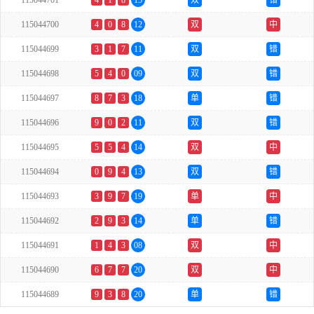
115044701
4
1
8
13
双
错
115044700
4
0
8
12
双
中
115044699
3
1
7
11
双
错
115044698
5
4
0
09
双
错
115044697
8
7
3
18
单
错
115044696
9
0
2
11
双
错
115044695
5
5
4
14
双
中
115044694
0
9
4
13
双
错
115044693
3
9
7
19
单
中
115044692
2
9
3
14
单
错
115044691
1
4
3
08
双
中
115044690
6
7
7
20
双
中
115044689
9
3
8
20
单
错