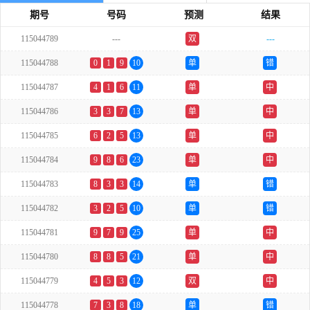
期号
号码
预测
结果
115044789
---
双
---
115044788
0
1
9
10
单
错
115044787
4
1
6
11
单
中
115044786
3
3
7
13
单
中
115044785
6
2
5
13
单
中
115044784
9
8
6
23
单
中
115044783
8
3
3
14
单
错
115044782
3
2
5
10
单
错
115044781
9
7
9
25
单
中
115044780
8
8
5
21
单
中
115044779
4
5
3
12
双
中
115044778
7
3
8
18
单
错