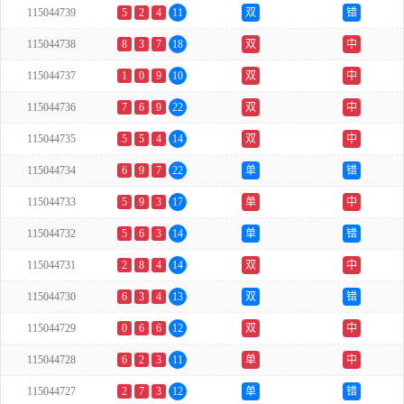
115044739
5
2
4
11
双
错
115044738
8
3
7
18
双
中
115044737
1
0
9
10
双
中
115044736
7
6
9
22
双
中
115044735
5
5
4
14
双
中
115044734
6
9
7
22
单
错
115044733
5
9
3
17
单
中
115044732
5
6
3
14
单
错
115044731
2
8
4
14
双
中
115044730
6
3
4
13
双
错
115044729
0
6
6
12
双
中
115044728
6
2
3
11
单
中
115044727
2
7
3
12
单
错