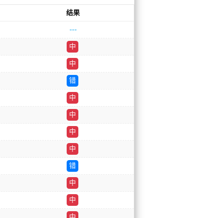
结果
---
中
中
错
中
中
中
中
错
中
中
中