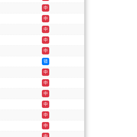
中
中
中
中
中
错
中
中
中
中
中
中
中