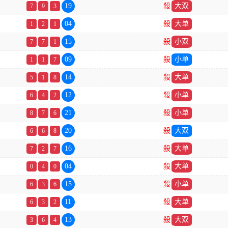
19
殺
大双
7
9
3
04
殺
大单
1
2
1
15
殺
小双
7
7
1
09
殺
小单
1
1
7
14
殺
大单
5
1
8
12
殺
小单
6
4
2
21
殺
小单
8
7
6
20
殺
大双
6
6
8
16
殺
大单
7
2
7
04
殺
大单
0
4
0
15
殺
小单
6
3
6
11
殺
大单
6
3
2
13
殺
大双
3
6
4