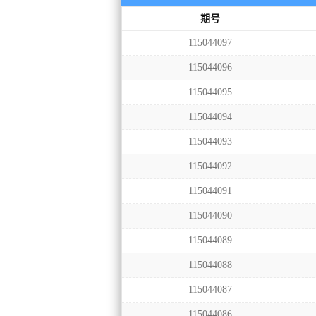
期号
115044097
115044096
115044095
115044094
115044093
115044092
115044091
115044090
115044089
115044088
115044087
115044086